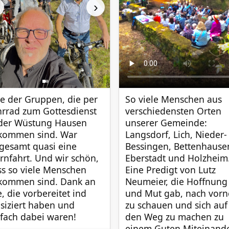
›
So viele Menschen aus 
e der Gruppen, die per 
verschiedensten Orten 
rrad zum Gottesdienst 
unserer Gemeinde: 
 der Wüstung Hausen 
Langsdorf, Lich, Nieder-
kommen sind. War 
Bessingen, Bettenhausen
gesamt quasi eine 
Eberstadt und Holzheim.
rnfahrt. Und wir schön, 
Eine Predigt von Lutz 
s so viele Menschen 
Neumeier, die Hoffnung 
kommen sind. Dank an 
und Mut gab, nach vorne
e, die vorbereitet ind 
zu schauen und sich auf 
iziert haben und 
den Weg zu machen zu 
nfach dabei waren!
einem Guten Miteinande