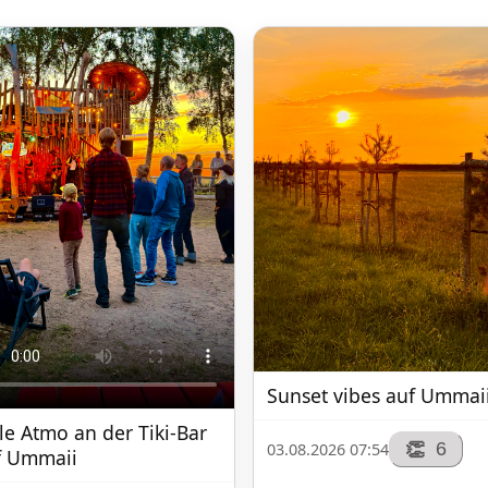
Sunset vibes auf Ummaii
le Atmo an der Tiki-Bar 
6
👏
03.08.2026 07:54
f Ummaii