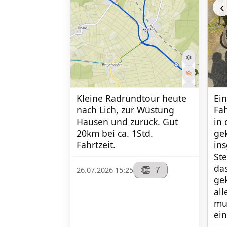
‹
Kleine Radrundtour heute 
Ein
nach Lich, zur Wüstung 
Fah
Hausen und zurück. Gut 
in
20km bei ca. 1Std. 
ge
Fahrtzeit.
ins
Ste
das
7
👏
26.07.2026 15:25
ge
all
mus
ei