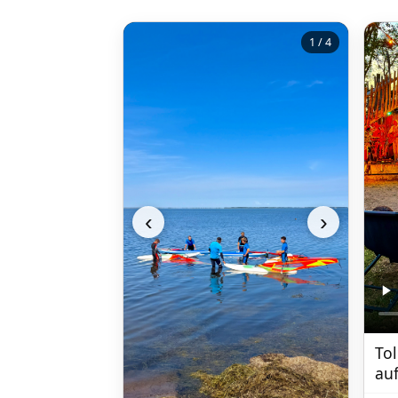
1 / 4
‹
›
Tol
au