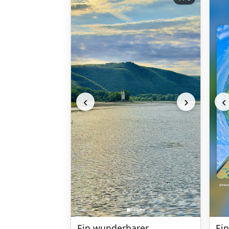
‹
‹
›
Ein
Ein wunderbarer 